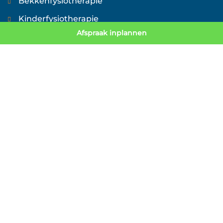
Bekkenfysiotherapie
Kinderfysiotherapie
Afspraak inplannen
FITNESS
Sport-Actief – Fitness
Senior Fit
Aangepast Sporten
Personal Training
Balance Training
Senioren Fitness
ONZE VESTIGINGEN
Sneek – Kleinzand