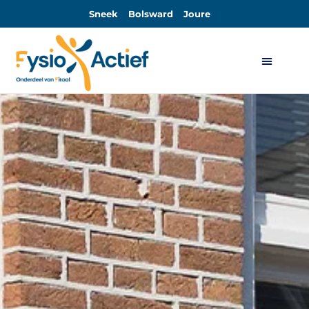
Sneek
Bolsward
Joure
Algemene Voorwaarden Sport-Actief en Sport-Actief Plus