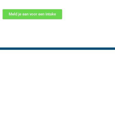
Meld je aan voor een intake
SNELMENU
UITG
THE
Fysiotherapie
Fys
Fitness
Man
Leefstijl & Preventie
Spo
Over ons
Bek