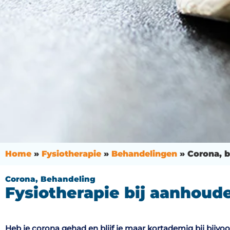
Home
»
Fysiotherapie
»
Behandelingen
»
Corona, 
Corona, Behandeling
Fysiotherapie bij aanhoud
Heb je corona gehad en blijf je maar kortademig bij bij