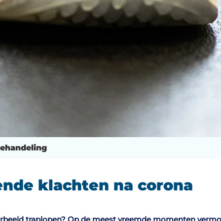
behandeling
ende klachten na corona
voorbeeld traplopen? Op de meest vreemde momenten vermoe