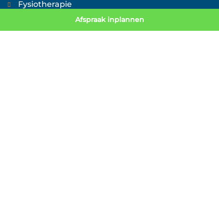
Fysiotherapie
Afspraak inplannen
Fitness
Leefstijl & Preventie
Over ons
Nieuws/ Blog
Contact
Werken bij
FAQ
UITGELICHTE THERAPIEËN
Fysiotherapie
Manuele therapie
Sportfysiotherapie