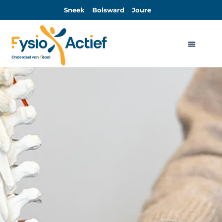
Sneek
Bolsward
Joure
Algemene Voorwaarden Sport-Actief en Sport-Actief Plus