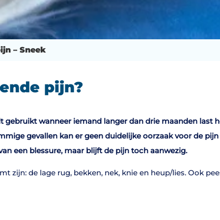
jn – Sneek
ende pijn?
gebruikt wanneer iemand langer dan drie maanden last heef
 sommige gevallen kan er geen duidelijke oorzaak voor de pi
an een blessure, maar blijft de pijn toch aanwezig.
 zijn: de lage rug, bekken, nek, knie en heup/lies. Ook p