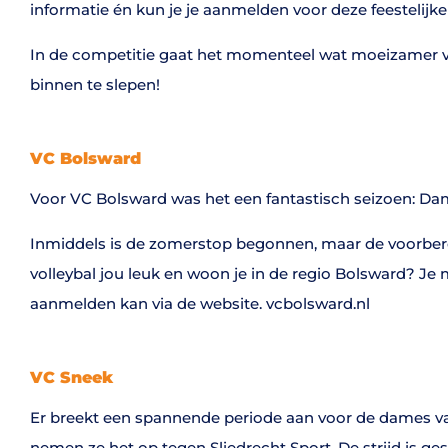
informatie én kun je je aanmelden voor deze feestelijk
In de competitie gaat het momenteel wat moeizamer vo
binnen te slepen!
VC Bolsward
Voor VC Bolsward was het een fantastisch seizoen: Dam
Inmiddels is de zomerstop begonnen, maar de voorbereid
volleybal jou leuk en woon je in de regio Bolsward? Je 
aanmelden kan via de website. vcbolsward.nl
VC Sneek
Er breekt een spannende periode aan voor de dames van 
nemen ze het op tegen Sliedrecht Sport. De strijd is ges