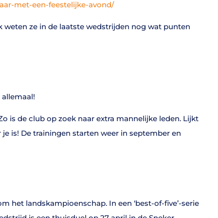
jaar-met-een-feestelijke-avond/
 weten ze in de laatste wedstrijden nog wat punten
 allemaal!
 is de club op zoek naar extra mannelijke leden. Lijkt
 je is! De trainingen starten weer in september en
om het landskampioenschap. In een ‘best-of-five’-serie
strijd is een thuisduel op 27 april in de Sneker