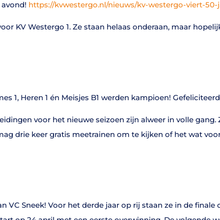
e avond!
https://kvwestergo.nl/nieuws/kv-westergo-viert-50-
or KV Westergo 1. Ze staan helaas onderaan, maar hopelijk
es 1, Heren 1 én Meisjes B1 werden kampioen! Gefeliciteerd
ingen voor het nieuwe seizoen zijn alweer in volle gang. Zo
mag drie keer gratis meetrainen om te kijken of het wat voor
VC Sneek! Voor het derde jaar op rij staan ze in de finale 
tart op 24 april met een eerste overwinning. De volgende wed