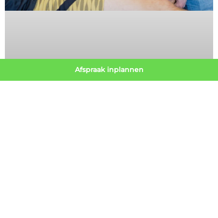
Afspraak inplannen
KNIE
ACUTE KNIEKLACHTEN
blog:Acute Knieklachten Heb je een acute knieblessure
opgelopen? Je vraagt je misschien af of je naar de huisarts
moet, naar de fysiotherapeut of misschien wel de
orthopeed. In dit blog leggen we je
Lees verder