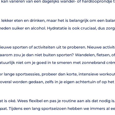
t kan variëren van een dagelijks wandel- of hardlooprondje t
lekker eten en drinken, maar het is belangrijk om een bal
eden suiker en alcohol. Hydratatie is ook cruciaal, dus zor
ieuwe sporten of activiteiten uit te proberen. Nieuwe acti
aarom zou je dan niet buiten sporten? Wandelen, fietsen, of
natuurlijk niet om je goed in te smeren met zonnebrand crè
or lange sportsessies, probeer dan korte, intensieve workouts.
overal worden gedaan, zelfs in je eigen achtertuin of op het
is oké. Wees flexibel en pas je routine aan als dat nodig is.
gaat. Tijdens een lang sportseizoen hebben we immers al een