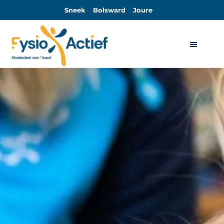
Sneek
Bolsward
Joure
Algemene Voorwaarden Sport-Actief en Sport-Actief Plus