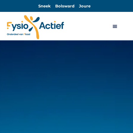
Sneek
Bolsward
Joure
Algemene Voorwaarden Sport-Actief en Sport-Actief Plus