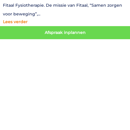
Fitaal Fysiotherapie. De missie van Fitaal, “Samen zorgen
voor beweging”,
Lees verder
Afspraak inplannen
SNELMENU
Fysiotherapie
Fitness
Leefstijl & Preventie
Over ons
Nieuws/ Blog