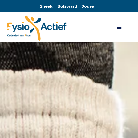
Sneek
Bolsward
Joure
Algemene Voorwaarden Sport-Actief en Sport-Actief Plus