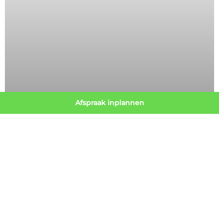
Afspraak inplannen
KNIE
ACUTE KNIEKLACHTEN
blog:Acute Knieklachten Heb je een acute knieblessure
opgelopen? Je vraagt je misschien af of je naar de huisarts
moet, naar de fysiotherapeut of misschien wel de
orthopeed. In dit blog leggen we je
Lees verder