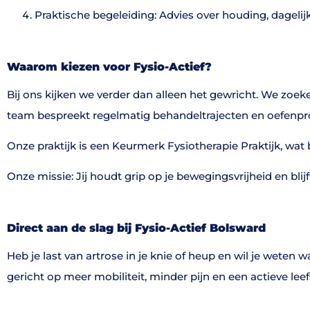
Praktische begeleiding: Advies over houding, dagelijk
Waarom kiezen voor Fysio-Actief?
Bij ons kijken we verder dan alleen het gewricht. We zoek
team bespreekt regelmatig behandeltrajecten en oefenprogr
Onze praktijk is een Keurmerk Fysiotherapie Praktijk, wa
Onze missie: Jij houdt grip op je bewegingsvrijheid en blij
Direct aan de slag bij Fysio-Actief Bolsward
Heb je last van artrose in je knie of heup en wil je wete
gericht op meer mobiliteit, minder pijn en een actieve leefst
Neem contact op of maak direct online een afspraak bij on