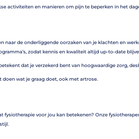
se activiteiten en manieren om pijn te beperken in het dagel
en naar de onderliggende oorzaken van je klachten en werken 
amma’s, zodat kennis en kwaliteit altijd up-to-date blijve
t betekent dat je verzekerd bent van hoogwaardige zorg, des
ft doen wat je graag doet, ook met artrose.
n wat fysiotherapie voor jou kan betekenen? Onze fysiothera
ijl.
ze vestiging in Bolsward. Samen zorgen we dat jij blijft be