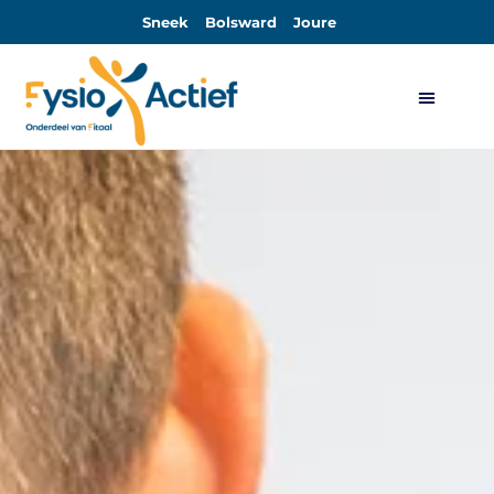
Sneek
Bolsward
Joure
Algemene Voorwaarden Sport-Actief en Sport-Actief Plus