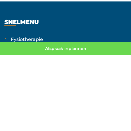
SNELMENU
Fysiotherapie
Afspraak inplannen
Fitness
Leefstijl & Preventie
Over ons
Nieuws/ Blog
Contact
Werken bij
FAQ
UITGELICHTE THERAPIEËN